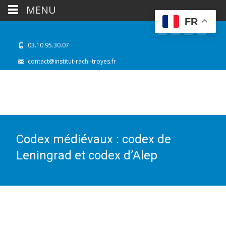
MENU
FR
03.10.95.30.07
contact@institut-rachi-troyes.fr
Codex médiévaux : codex de
Leningrad et codex d’Alep