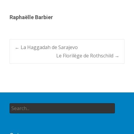
Raphaëlle Barbier
Post
←
La Haggadah de Sarajevo
Le Florilège de Rothschild
→
navigation
Search
for: