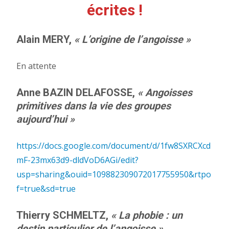
écrites !
Alain MERY,
« L’origine de l’angoisse »
En attente
Anne BAZIN DELAFOSSE,
« Angoisses
primitives dans la vie des groupes
aujourd’hui »
https://docs.google.com/document/d/1fw8SXRCXcd
mF-23mx63d9-dldVoD6AGi/edit?
usp=sharing&ouid=109882309072017755950&rtpo
f=true&sd=true
Thierry SCHMELTZ,
« La phobie : un
destin particulier de l’angoisse »