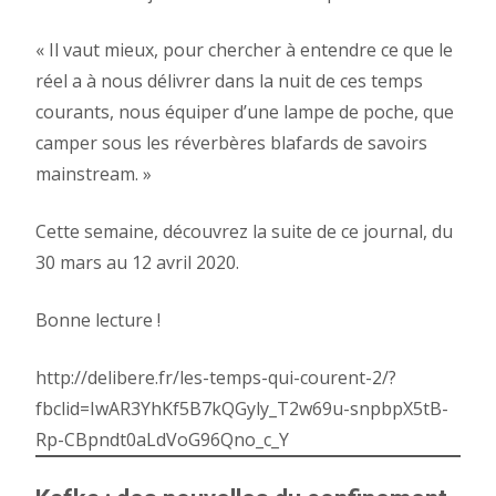
« Il vaut mieux, pour chercher à entendre ce que le
réel a à nous délivrer dans la nuit de ces temps
courants, nous équiper d’une lampe de poche, que
camper sous les réverbères blafards de savoirs
mainstream. »
Cette semaine, découvrez la suite de ce journal, du
30 mars au 12 avril 2020.
Bonne lecture !
http://delibere.fr/les-temps-qui-courent-2/?
fbclid=IwAR3YhKf5B7kQGyly_T2w69u-snpbpX5tB-
Rp-CBpndt0aLdVoG96Qno_c_Y