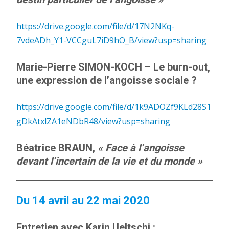
https://drive.google.com/file/d/17N2NKq-
7vdeADh_Y1-VCCguL7iD9hO_B/view?usp=sharing
Marie-Pierre SIMON-KOCH
– Le burn-out,
une expression de l’angoisse sociale ?
https://drive.google.com/file/d/1k9ADOZf9KLd28S1
gDkAtxlZA1eNDbR48/view?usp=sharing
Béatrice BRAUN,
« Face à l’angoisse
devant l’incertain de la vie et du monde »
Du 14 avril au 22 mai 2020
Entretien avec Karin Ueltschi :