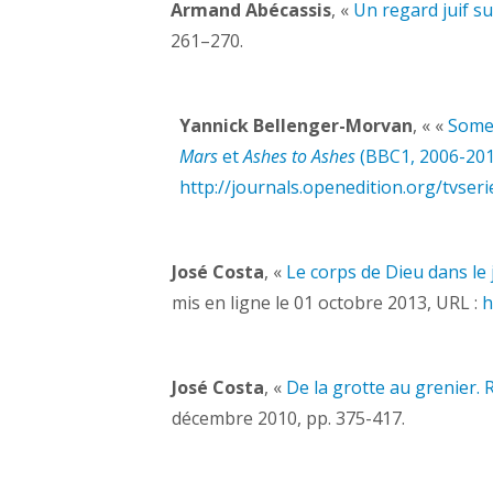
Armand Abécassis
, «
Un regard juif su
261–270.
Yannick
Bellenger-Morvan
, «
«
Somew
Mars
et
Ashes to Ashes
(BBC1, 2006-201
http://journals.openedition.org/tvseri
José Costa
, «
Le corps de Dieu dans le
mis en ligne le 01 octobre 2013, URL :
h
José Costa
, «
De la grotte au grenier.
décembre 2010, pp. 375-417.