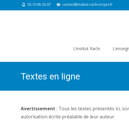
03.10.95.30.07
contact@institut-rachi-troyes.fr
Skip
to
L’institut Rachi
L’ensei
content
Textes en ligne
Avertissement
: Tous les textes présentés ici, s
autorisation écrite préalable de leur auteur.