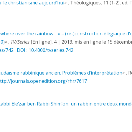
r le christianisme aujourd’hui
« , Théologiques, 11 (1-2), ed. 
here over the rainbow… » – (re-)construction élégiaque d’u
0)
«
,
TV/Series
[En ligne], 4 | 2013, mis en ligne le 15 décemb
es/742 ; DOI : 10.4000/tvseries.742
 judaïsme rabbinique ancien. Problèmes d’interprétation
« , 
ttp://journals.openedition.org/rhr/7617
 Rabbi Ele’zar ben Rabbi Shim’on, un rabbin entre deux mond