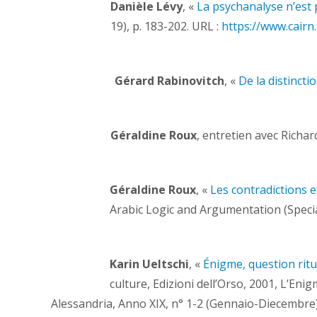
Danièle Lévy
, «
La psychanalyse n’est 
19), p. 183-202. URL :
https://www.cairn
Gérard Rabinovitch
, «
De la distinct
Géraldine Roux
, entretien avec Richa
Géraldine Roux
, «
Les contradictions e
Arabic Logic and Argumentation (Special
Karin Ueltschi
, «
Énigme, question ritu
culture, Edizioni dell’Orso, 2001, L’Eni
Alessandria, Anno XIX, n° 1-2 (Gennaio-Diecembre),