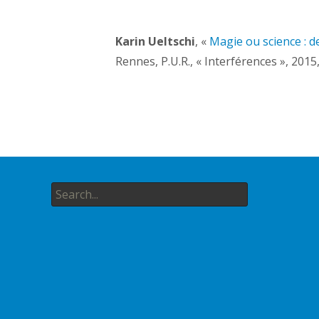
Karin Ueltschi
, «
Magie ou science : d
Rennes, P.U.R., « Interférences », 2015,
Search
for: