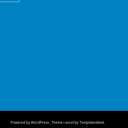
Powered by WordPress
, Theme
i-excel
by TemplatesNext.