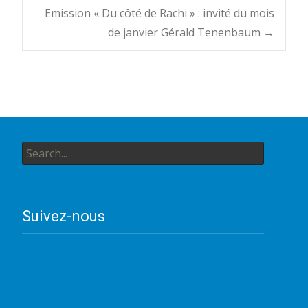
Post
Emission « Du côté de Rachi » : invité du mois
de janvier Gérald Tenenbaum
→
navigation
Search
for:
Suivez-nous