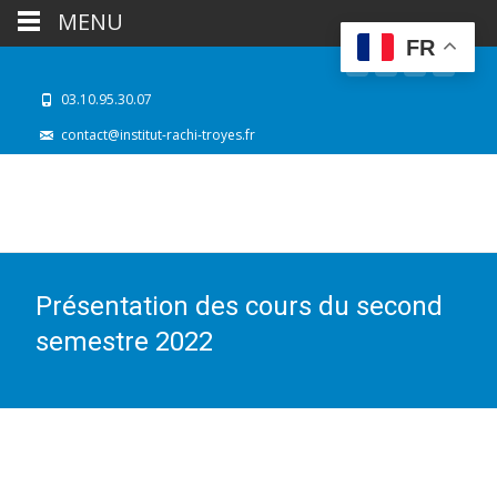
MENU
FR
03.10.95.30.07
contact@institut-rachi-troyes.fr
Présentation des cours du second
semestre 2022