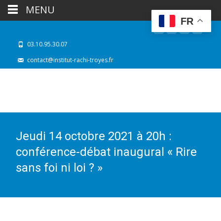
MENU
FR
03.10.95.30.07
contact@institut-rachi-troyes.fr
Jeudi 14 octobre 2021 à 20h :
conférence-débat inaugural « Rire
sans foi ni loi ? »