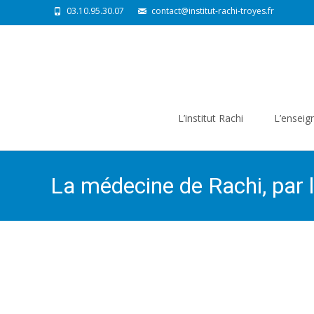
03.10.95.30.07
contact@institut-rachi-troyes.fr
Skip
to
L’institut Rachi
L’ensei
content
La médecine de Rachi, par l