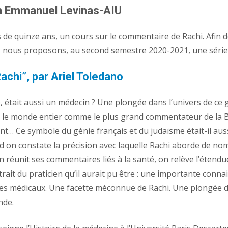
éen Emmanuel Levinas-AIU
s de quinze ans, un cours sur le commentaire de Rachi. Afin d
ic, nous proposons, au second semestre 2020-2021, une série
chi”, par Ariel Toledano
le, était aussi un médecin ? Une plongée dans l’univers de c
s le monde entier comme le plus grand commentateur de la Bi
nt… Ce symbole du génie français et du judaïsme était-il aussi
nd on constate la précision avec laquelle Rachi aborde de n
i l’on réunit ses commentaires liés à la santé, on relève l’ét
rait du praticien qu’il aurait pu être : une importante connai
actes médicaux. Une facette méconnue de Rachi. Une plongée 
nde.