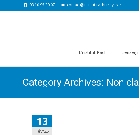
03.10.95.30.07
contact@institut-rachi-troyes.fr
Skip
to
L’institut Rachi
L’ensei
content
Category Archives: Non cl
13
Fév/26