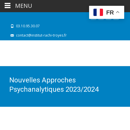
MENU
FR
03.10.95.30.07
contact@institut-rachi-troyes.fr
Nouvelles Approches
Psychanalytiques 2023/2024