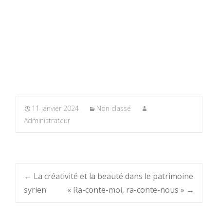
11 janvier 2024
Non classé
Administrateur
Post
←
La créativité et la beauté dans le patrimoine
syrien
« Ra-conte-moi, ra-conte-nous »
→
navigation