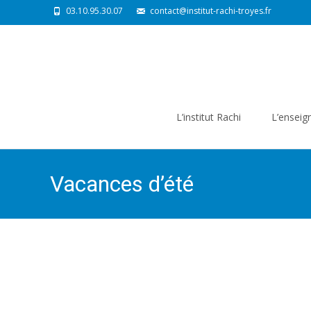
03.10.95.30.07
contact@institut-rachi-troyes.fr
Skip
to
L’institut Rachi
L’ensei
content
Vacances d’été