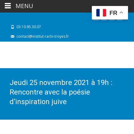
MENU
FR
03.10.95.30.07
contact@institut-rachi-troyes.fr
Jeudi 25 novembre 2021 à 19h :
Rencontre avec la poésie
d’inspiration juive