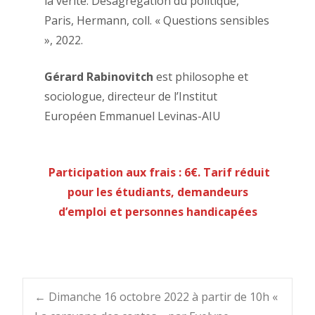
la vérité. Désagrégation du politique,
Paris, Hermann, coll. « Questions sensibles
», 2022.
Gérard Rabinovitch
est philosophe et
sociologue, directeur de l’Institut
Européen Emmanuel Levinas-AIU
Participation aux frais : 6€. Tarif réduit
pour les étudiants, demandeurs
d’emploi et personnes handicapées
Post
←
Dimanche 16 octobre 2022 à partir de 10h «