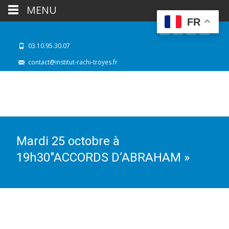
MENU
FR
03.10.95.30.07
contact@institut-rachi-troyes.fr
Mardi 25 octobre à
19h30″ACCORDS D’ABRAHAM »