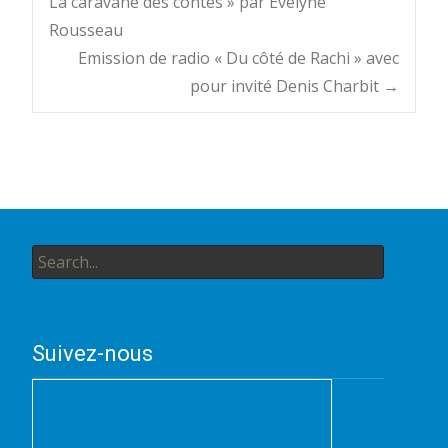
La caravane des contes » par Evelyne
Rousseau
navigation
Emission de radio « Du côté de Rachi » avec
pour invité Denis Charbit
→
Search
for:
Suivez-nous