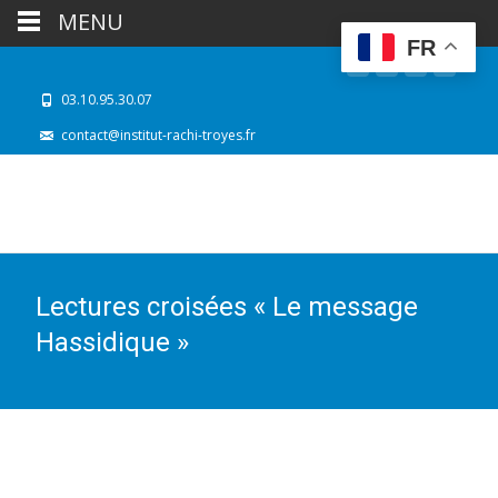
MENU
FR
03.10.95.30.07
contact@institut-rachi-troyes.fr
Lectures croisées « Le message
Hassidique »