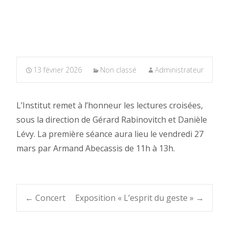
13 février 2026
Non classé
Administrateur
L’Institut remet à l’honneur les lectures croisées,
sous la direction de Gérard Rabinovitch et Danièle
Lévy. La première séance aura lieu le vendredi 27
mars par Armand Abecassis de 11h à 13h.
Post
←
Concert
Exposition « L’esprit du geste »
→