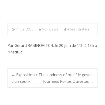
11 juin 2025
Non classé
Administrateur
Par Gérard RABINOVITCH, le 20 juin de 11h à 13h à
l’Institut.
Post
←
Exposition « The kindness of one / le geste
d’un seul »
Journées Portes Ouvertes
→
navigation