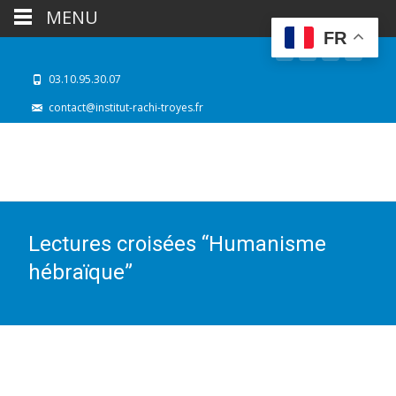
MENU
FR
03.10.95.30.07
contact@institut-rachi-troyes.fr
Lectures croisées “Humanisme
hébraïque”