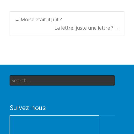
Post
←
Moise était-il Juif ?
La lettre, juste une lettre ?
→
navigation
Search
for:
Suivez-nous