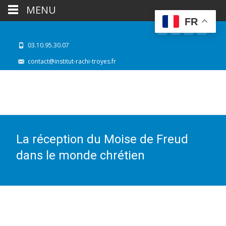
MENU
FR
03.10.95.30.07
contact@institut-rachi-troyes.fr
La réception du Moise de Freud
dans le monde chrétien