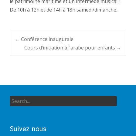
le patrimoine maritime et un intermède musical !
De 10h à 12h et de 14h à 18h samedi/dimanche.
Post
←
Conférence inaugurale
Cours d’initiation à l’arabe pour enfants
→
navigation
Search
for:
Suivez-nous