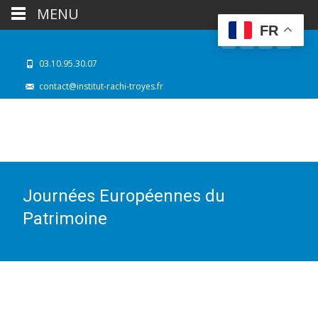
MENU
FR
03.10.95.30.07
contact@institut-rachi-troyes.fr
Journées Européennes du
Patrimoine