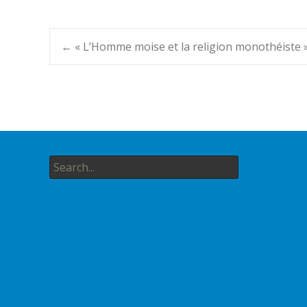
Post
←
« L’Homme moise et la religion monothéiste 
navigation
Search
for: