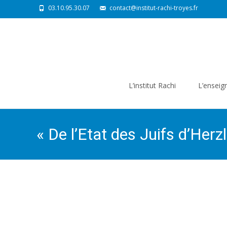
03.10.95.30.07
contact@institut-rachi-troyes.fr
Skip
to
L’institut Rachi
L’ensei
content
« De l’Etat des Juifs d’Herzl 