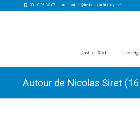
03.10.95.30.07
contact@institut-rachi-troyes.fr
Skip
to
L’institut Rachi
L’ensei
content
Autour de Nicolas Siret (1