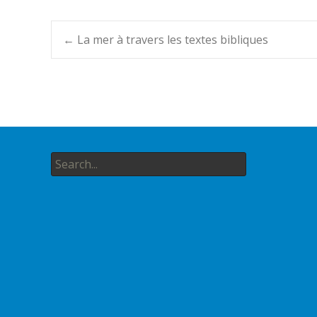
Post
←
La mer à travers les textes bibliques
navigation
Search
for: