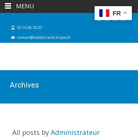
MENU
FR
03.10.95.30.07
contact@institut-rachi-troyes.fr
Archives
All posts by
Administrateur