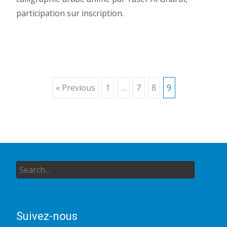
participation sur inscription.
Posts
« Previous
1
…
7
8
9
navigation
Search
for:
Suivez-nous