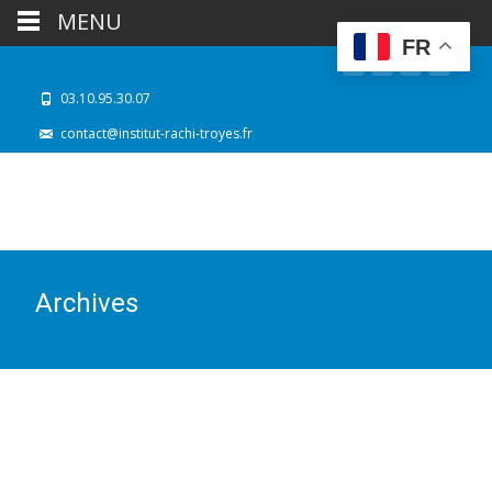
MENU
FR
03.10.95.30.07
contact@institut-rachi-troyes.fr
Archives